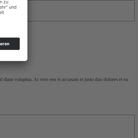
d diam voluptua. At vero eos et accusam et justo duo dolores et ea