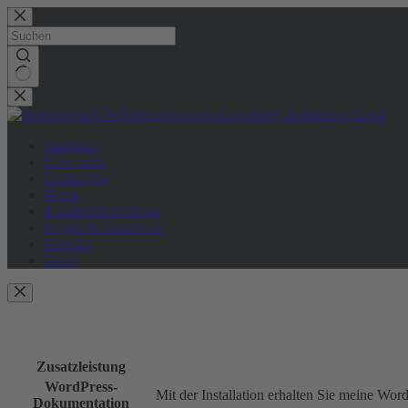
Zum
Inhalt
springen
Keine
Ergebnisse
Startseite
Über mich
Leistungen
Preise
Kundenrezensionen
Fragen & Antworten
Kontakt
Tools
Zusatzleistung
WordPress-
Mit der Installation erhalten Sie meine Wo
Dokumentation