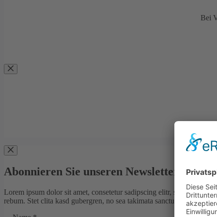
Bei V
Abonnieren Sie unseren Newsletter
Lorem ipsum dolor sit amet, consetetur sadipscing elitr, sed diam non
rebum. Stet clita kasd gubergren, no sea takimata sanctus est Lorem i