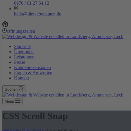
0176 / 61 27 54 12
hallo@diewebonauten.de
Öffnungszeiten
Startseite
Über mich
Leistungen
Preise
Kundenrezensionen
Fragen & Antworten
Kontakt
Suchen
Menü
CSS Scroll Snap
Startseite
Mischmasch
CSS Scroll Snap