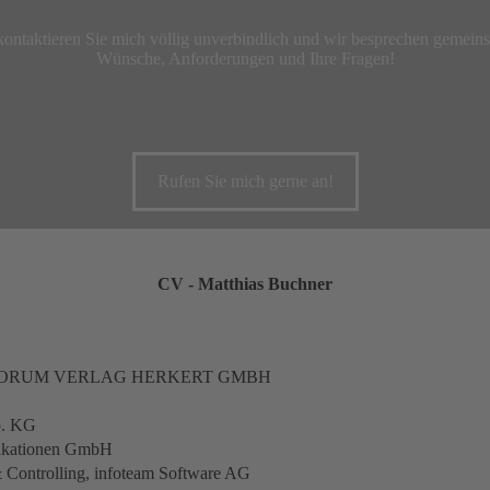
ontaktieren Sie mich völlig unverbindlich und wir besprechen gemein
Wünsche, Anforderungen und Ihre Fragen!
Rufen Sie mich gerne an!
CV - Matthias Buchner
CMS, FORUM VERLAG HERKERT GMBH
o. KG
likationen GmbH
 Controlling, infoteam Software AG