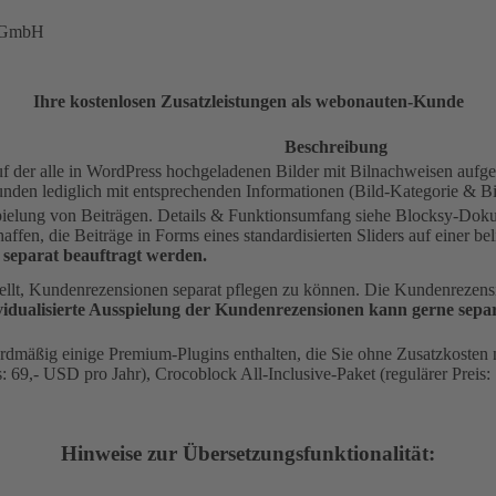
m GmbH
Ihre kostenlosen Zusatzleistungen als webonauten-Kunde
Beschreibung
auf der alle in WordPress hochgeladenen Bilder mit Bilnachweisen aufge
den lediglich mit entsprechenden Informationen (Bild-Kategorie & Bil
pielung von Beiträgen. Details & Funktionsumfang siehe Blocksy-Dokum
affen, die Beiträge in Forms eines standardisierten Sliders auf einer be
e separat beauftragt werden.
ellt, Kundenrezensionen separat pflegen zu können. Die Kundenrezensio
vidualisierte Ausspielung der Kundenrezensionen kann gerne sepa
dardmäßig einige Premium-Plugins enthalten, die Sie ohne Zusatzkosten
: 69,- USD pro Jahr), Crocoblock All-Inclusive-Paket (regulärer Preis:
Hinweise zur Übersetzungsfunktionalität: