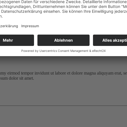
eachten Sie unsere Hinweise hierzu in unserer
Datenschutzerklärung
.
umy eirmod tempor invidunt ut labore et dolore magna aliquyam erat, se
psum dolor sit amet.