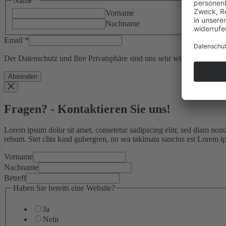
Name
*
Vorname
Nachname
Email
*
Der Datenschutz und Ihre Privatsphäre sind uns sehr wichtig. Bitte b
Absenden
Fragen? - Kontaktieren Sie uns!
Lorem ipsum dolor sit amet, consetetur sadipscing elitr, sed diam non
rebum. Stet clita kasd gubergren, no sea takimata sanctus est Lorem i
Vorname
Nachname
Betreff
Haben Sie bereits eine Website?
Ja
Nein