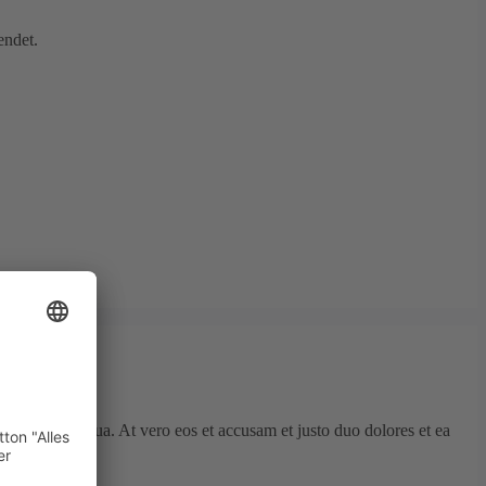
endet.
d diam voluptua. At vero eos et accusam et justo duo dolores et ea