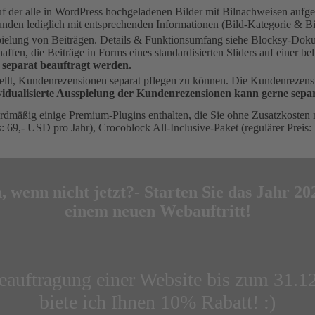
auf der alle in WordPress hochgeladenen Bilder mit Bilnachweisen aufge
den lediglich mit entsprechenden Informationen (Bild-Kategorie & Bil
pielung von Beiträgen. Details & Funktionsumfang siehe Blocksy-Dokum
affen, die Beiträge in Forms eines standardisierten Sliders auf einer be
e separat beauftragt werden.
ellt, Kundenrezensionen separat pflegen zu können. Die Kundenrezensio
vidualisierte Ausspielung der Kundenrezensionen kann gerne sepa
dardmäßig einige Premium-Plugins enthalten, die Sie ohne Zusatzkosten
: 69,- USD pro Jahr), Crocoblock All-Inclusive-Paket (regulärer Preis:
 wenn nicht jetzt?- Starten Sie das Jahr 20
einem neuen Webauftritt!
eauftragung einer Website bis zum 31.1
biete ich Ihnen 10% Rabatt! :)