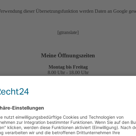
erwendung dieser Übersetzungsfunktion werden Daten an Google ges
[gtranslate]
Meine Öffnungszeiten
Montag bis Freitag
8.00 Uhr - 18.00 Uhr
Samstag
8.00 Uhr - 12.00 Uhr
umy eirmod tempor invidunt ut labore et dolore magna aliquyam erat, se
psum dolor sit amet.