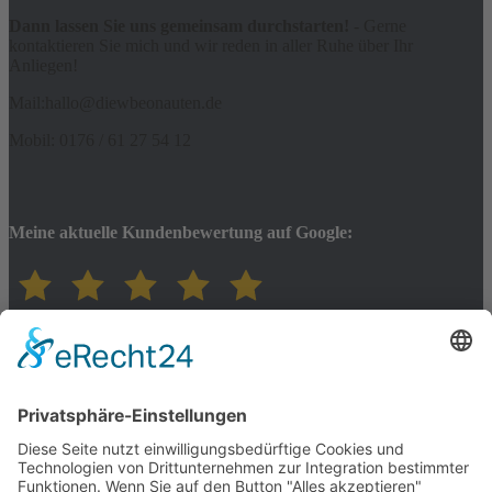
Dann lassen Sie uns gemeinsam durchstarten!
- Gerne
kontaktieren Sie mich und wir reden in aller Ruhe über Ihr
Anliegen!
Mail:hallo@diewbeonauten.de
Mobil: 0176 / 61 27 54 12
Meine aktuelle Kundenbewertung auf Google:
Nützliche Seiten
Leistungen
Webdesign Landsberg
Über WordPress
Responsive Webdesign
Webdesign – WordPress-Beispiele
Onlineshop mit WooCommerce