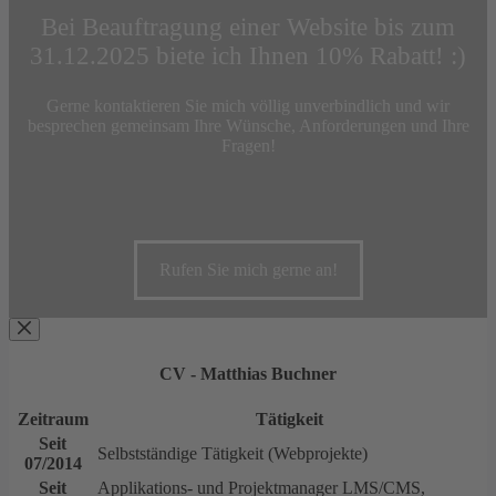
Bei Beauftragung einer Website bis zum
31.12.2025 biete ich Ihnen 10% Rabatt! :)
Gerne kontaktieren Sie mich völlig unverbindlich und wir
besprechen gemeinsam Ihre Wünsche, Anforderungen und Ihre
Fragen!
Rufen Sie mich gerne an!
CV - Matthias Buchner
Zeitraum
Tätigkeit
Seit
Selbstständige Tätigkeit (Webprojekte)
07/2014
Seit
Applikations- und Projektmanager LMS/CMS,