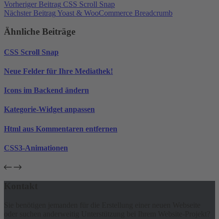
Vorheriger
Beitrag
CSS Scroll Snap
Nächster
Beitrag
Yoast & WooCommerce Breadcrumb
Ähnliche Beiträge
CSS Scroll Snap
Neue Felder für Ihre Mediathek!
Icons im Backend ändern
Kategorie-Widget anpassen
Html aus Kommentaren entfernen
CSS3-Animationen
Kontakt
Sie benötigen jemanden für die Erstellung einer neuen Webseite
oder suchen anderweitig Unterstützung bei Ihrem Website-Projekt?