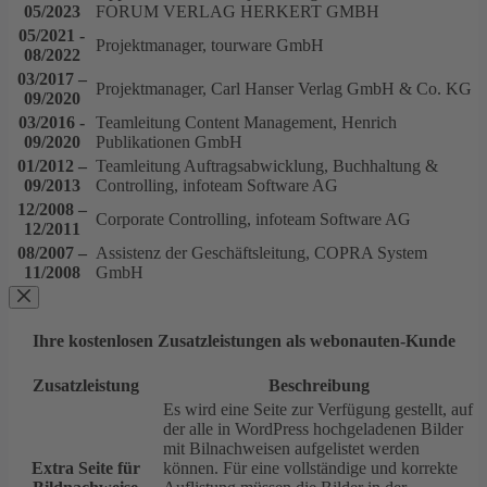
05/2023
FORUM VERLAG HERKERT GMBH
05/2021 -
Projektmanager, tourware GmbH
08/2022
03/2017 –
Projektmanager, Carl Hanser Verlag GmbH & Co. KG
09/2020
03/2016 -
Teamleitung Content Management, Henrich
09/2020
Publikationen GmbH
01/2012 –
Teamleitung Auftragsabwicklung, Buchhaltung &
09/2013
Controlling, infoteam Software AG
12/2008 –
Corporate Controlling, infoteam Software AG
12/2011
08/2007 –
Assistenz der Geschäftsleitung, COPRA System
11/2008
GmbH
Ihre kostenlosen Zusatzleistungen als webonauten-Kunde
Zusatzleistung
Beschreibung
Es wird eine Seite zur Verfügung gestellt, auf
der alle in WordPress hochgeladenen Bilder
mit Bilnachweisen aufgelistet werden
Extra Seite für
können. Für eine vollständige und korrekte