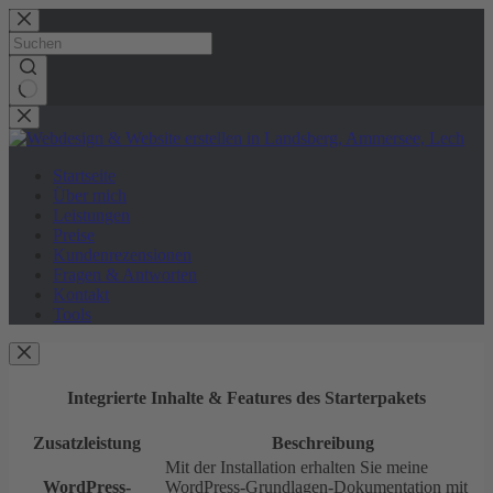
Zum
Inhalt
springen
Keine
Ergebnisse
Startseite
Über mich
Leistungen
Preise
Kundenrezensionen
Fragen & Antworten
Kontakt
Tools
Integrierte Inhalte & Features des Starterpakets
Zusatzleistung
Beschreibung
Mit der Installation erhalten Sie meine
WordPress-
WordPress-Grundlagen-Dokumentation mit