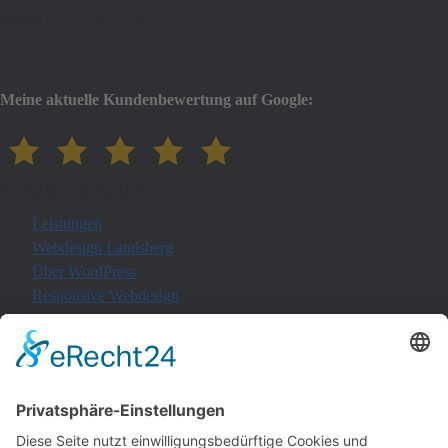
Mobil: 0176 / 61 27 54 12
Meine aktuelle Kundenbewertung auf Google:
Nützliche Seiten
Leistungen
Webdesign Landsberg
Über WordPress
Responsive Webdesign
Webdesign – WordPress-Beispiele
Onlineshop mit WooCommerce
Online-Gutscheine
Referenzen
Blog
Nützliche Tools