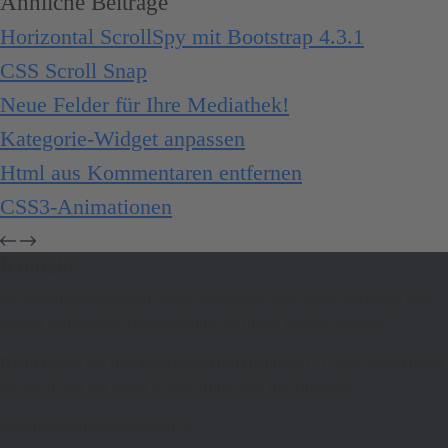
Ähnliche Beiträge
Horizontal ScrollSpy mit Bootstrap 4.3.1
CSS Scroll Snap
Neue Felder für Ihre Mediathek!
Kategorie-Widget anpassen
Html aus Kommentaren entfernen
CSS3-Animationen
Kontakt
Sie benötigen jemanden für die Erstellung einer neuen Webseite oder
suchen anderweitig Unterstützung bei Ihrem Website-Projekt?
Dann lassen Sie uns gemeinsam durchstarten!
- Gerne kontaktieren
Sie mich und wir reden in aller Ruhe über Ihr Anliegen!
Mail:hallo@diewbeonauten.de