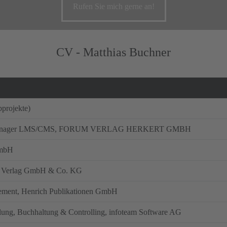
Rufen Sie mich gerne an!
CV - Matthias Buchner
bprojekte)
jektmanager LMS/CMS, FORUM VERLAG HERKERT GMBH
GmbH
er Verlag GmbH & Co. KG
ement, Henrich Publikationen GmbH
lung, Buchhaltung & Controlling, infoteam Software AG