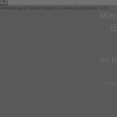
Wann
d
Bei B
Gerne k