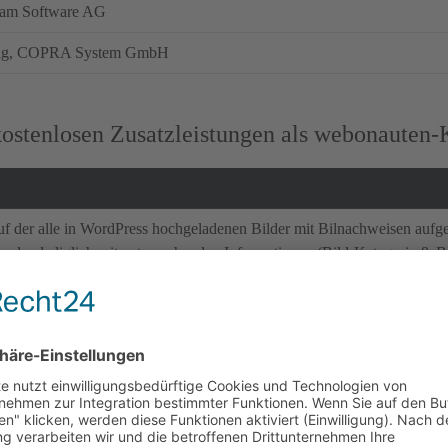
team Software AG
itung, COPRA System GmbH
kostenlosen Zusatzleistungen als webonauten
auf der alle in WordPress hochgeladenen Bilder mit Bilnachweisen aufge
nden lediglich mit entsprechenden Informationen (Bild-Kategorie & Bil
spielung von Beiträgen. Details & Funktionsumfang siehe Blocksy-Dokum
affen, die Beiträge in Forms eines standardisierten Sliders auf einer be
e separat beauftragt werden.
ellt, Kundenrezensionen separat pflegen zu können. Die Kundenrezensi
vidualisierte Ausspielung der Kundenrezensionen kann gerne sepa