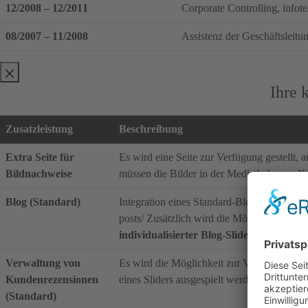
12/2008 – 12/2011
Corporate Controlling, info
08/2007 – 11/2008
Assistenz der Geschäftsle
Ihre 
Zusatzleistung
Beschreibung
Extra Seite für
Es wird eine Seite zur Verfügung gestellt, 
Bildnachweise
müssen die Bilder in der Mediathek vom Ku
Blog (Standard)
Integration eines Standard-Blogs zur Auss
posts/ Zusätzlich wird die Möglichkeit gesch
individualisierter Blog-Slider kann gern
Verwaltung von
Es wird die Möglichkeit zur Verfügung gest
Kundenrezensionen
eines Sliders ausgespielt werden.
Eine indi
(Standard)