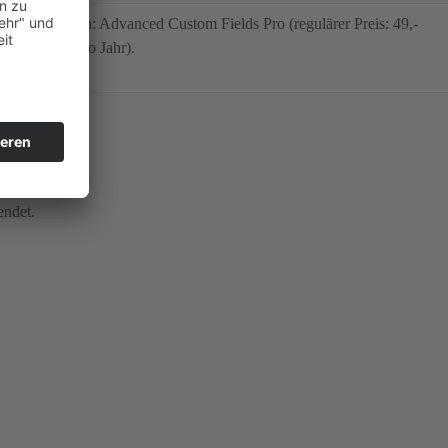
 nutzen können: Advanced Custom Fields Pro (regulärer Preis: 49,-
: 199,- USD pro Jahr).
ät:
endet.