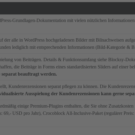
rdPress-Grundlagen-Dokumentation mit vielen nützlichen Informationen
auf der alle in WordPress hochgeladenen Bilder mit Bilnachweisen aufge
nden lediglich mit entsprechenden Informationen (Bild-Kategorie & Bil
spielung von Beiträgen. Details & Funktionsumfang siehe Blocksy-Dokum
affen, die Beiträge in Forms eines standardisierten Sliders auf einer be
e separat beauftragt werden.
ellt, Kundenrezensionen separat pflegen zu können. Die Kundenrezensi
vidualisierte Ausspielung der Kundenrezensionen kann gerne sepa
dardmäßig einige Premium-Plugins enthalten, die Sie ohne Zusatzkosten
s: 69,- USD pro Jahr), Crocoblock All-Inclusive-Paket (regulärer Preis