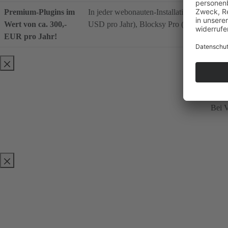
Premium-Plugins im
In jeder webonauten-Installation sind stan
Wert von ca. 300,-
USD pro Jahr), Blocksy Pro (regulärer Prei
EUR pro Jahr!
Hi
Bei V